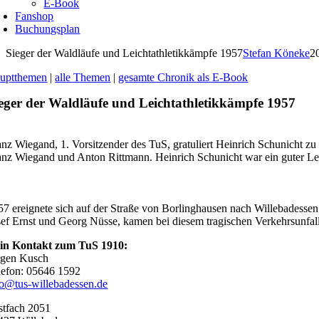
E-Book
Fanshop
Buchungsplan
Sieger der Waldläufe und Leichtathletikkämpfe 1957
Stefan Köneke
2
uptthemen
|
alle Themen
|
gesamte Chronik als E-Book
eger der Waldläufe und Leichtathletikkämpfe 1957
anz Wiegand, 1. Vorsitzender des TuS, gratuliert Heinrich Schunicht zu 
anz Wiegand und Anton Rittmann. Heinrich Schunicht war ein guter Leic
57 ereignete sich auf der Straße von Borlinghausen nach Willebadessen
sef Ernst und Georg Nüsse, kamen bei diesem tragischen Verkehrsunfal
in Kontakt zum TuS 1910:
rgen Kusch
lefon: 05646 1592
fo@tus-willebadessen.de
stfach 2051