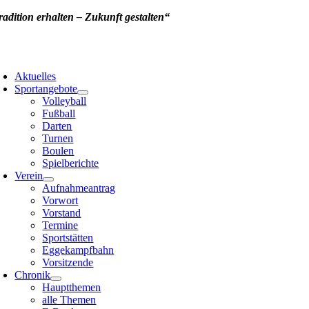
Zum
radition erhalten – Zukunft gestalten“
Inhalt
springen
oggle
avigation
Aktuelles
Sportangebote
Volleyball
Fußball
Darten
Turnen
Boulen
Spielberichte
Verein
Aufnahmeantrag
Vorwort
Vorstand
Termine
Sportstätten
Eggekampfbahn
Vorsitzende
Chronik
Hauptthemen
alle Themen