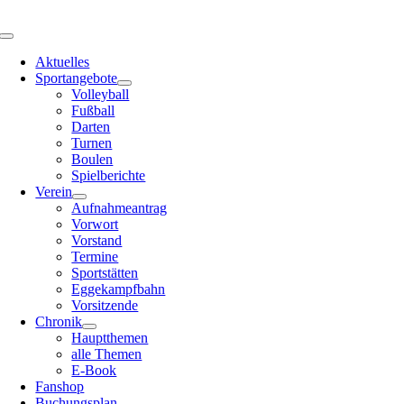
Zum
Inhalt
Toggle
springen
Navigation
Aktuelles
Sportangebote
Volleyball
Fußball
Darten
Turnen
Boulen
Spielberichte
Verein
Aufnahmeantrag
Vorwort
Vorstand
Termine
Sportstätten
Eggekampfbahn
Vorsitzende
Chronik
Hauptthemen
alle Themen
E-Book
Fanshop
Buchungsplan