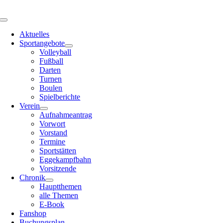
Zum
Inhalt
Toggle
springen
Navigation
Aktuelles
Sportangebote
Volleyball
Fußball
Darten
Turnen
Boulen
Spielberichte
Verein
Aufnahmeantrag
Vorwort
Vorstand
Termine
Sportstätten
Eggekampfbahn
Vorsitzende
Chronik
Hauptthemen
alle Themen
E-Book
Fanshop
Buchungsplan