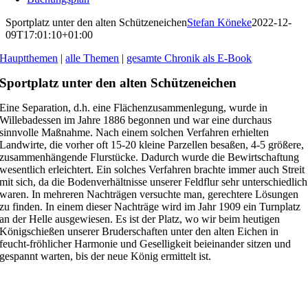
Sportplatz unter den alten Schützeneichen
Stefan Köneke
2022-12-
09T17:01:10+01:00
Hauptthemen
|
alle Themen
|
gesamte Chronik als E-Book
Sportplatz unter den alten Schützeneichen
Eine Separation, d.h. eine Flächenzusammenlegung, wurde in
Willebadessen im Jahre 1886 begonnen und war eine durchaus
sinnvolle Maßnahme. Nach einem solchen Verfahren erhielten
Landwirte, die vorher oft 15-20 kleine Parzellen besaßen, 4-5 größere,
zusammenhängende Flurstücke. Dadurch wurde die Bewirtschaftung
wesentlich erleichtert. Ein solches Verfahren brachte immer auch Streit
mit sich, da die Bodenverhältnisse unserer Feldflur sehr unterschiedlich
waren. In mehreren Nachträgen versuchte man, gerechtere Lösungen
zu finden. In einem dieser Nachträge wird im Jahr 1909 ein Turnplatz
an der Helle ausgewiesen. Es ist der Platz, wo wir beim heutigen
Königschießen unserer Bruderschaften unter den alten Eichen in
feucht-fröhlicher Harmonie und Geselligkeit beieinander sitzen und
gespannt warten, bis der neue König ermittelt ist.